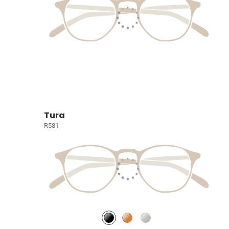
Tura
R581