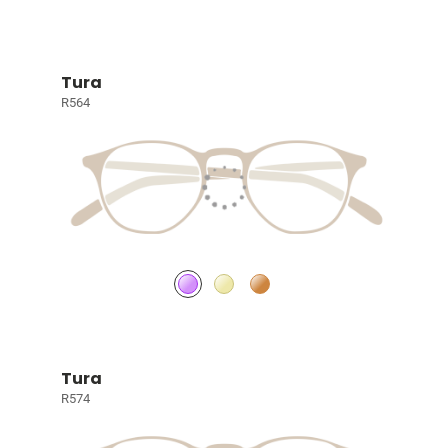
Tura
R564
Tura
R574