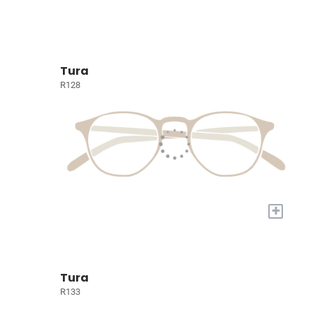
Tura
R128
+
Tura
R133