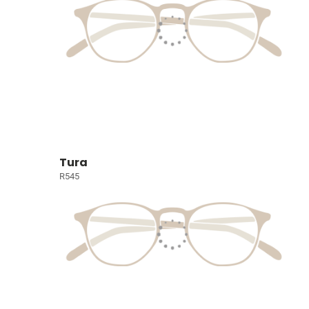
Tura
R545