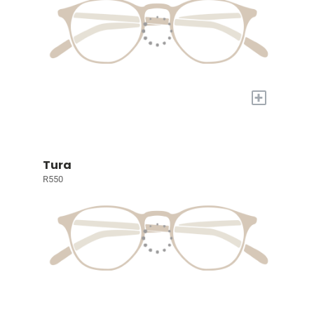
+
Tura
R550