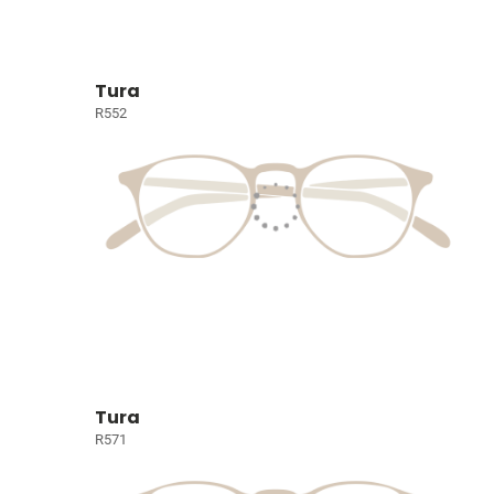
Tura
R552
Tura
R571