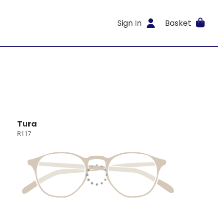
Sign In
Basket
Tura
R117