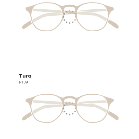
Tura
R139