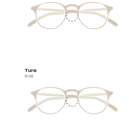
Tura
R138