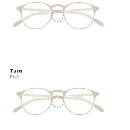
Tura
R140