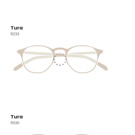
Tura
R233
Tura
R530