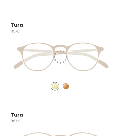
Tura
R570
Tura
R575