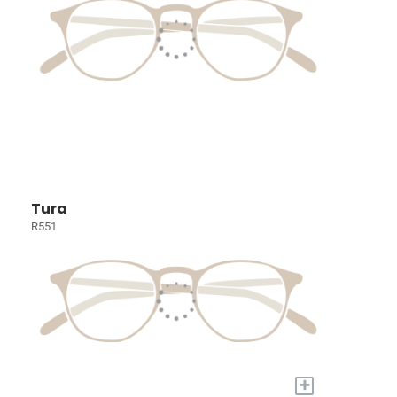
Tura
R551
+