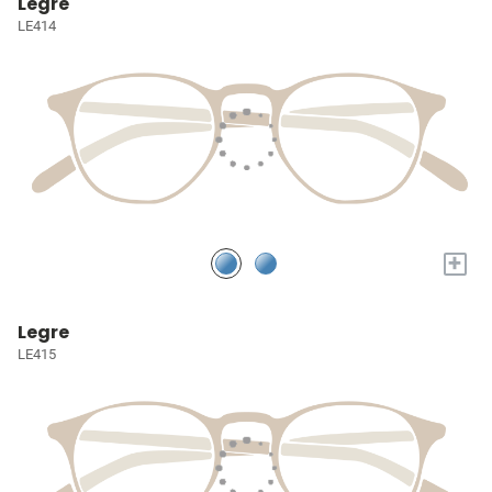
Legre
LE414
+
Legre
LE415