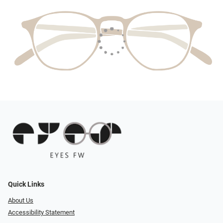
Quick Links
About Us
Accessibility Statement