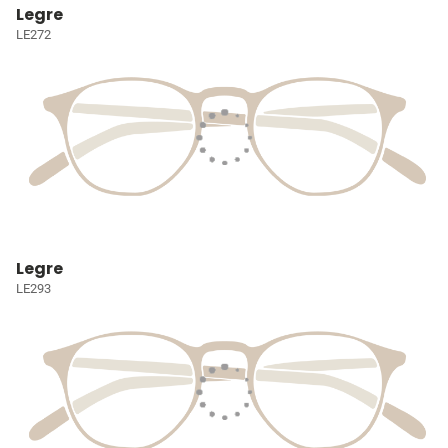
Legre
LE272
Legre
LE293