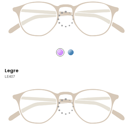
Legre
LE407