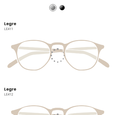
Legre
LE411
Legre
LE412