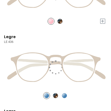
+
Legre
LE 436