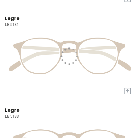
Legre
LE 5131
+
Legre
LE 5133