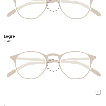
Legre
LE413
+