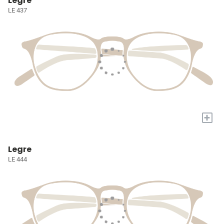
Legre
LE 437
+
Legre
LE 444